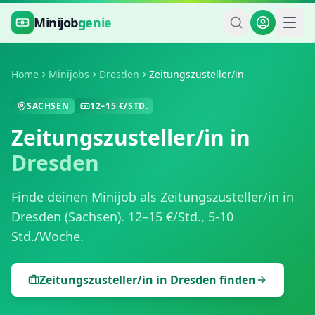
Zum Hauptinhalt springen
Minijob
genie
Home
Minijobs
Dresden
Zeitungszusteller/in
SACHSEN
12
–
15
€/STD.
Zeitungszusteller/in
in
Dresden
Finde deinen Minijob als
Zeitungszusteller/in
in
Dresden
(
Sachsen
).
12
–
15
€/Std.,
5-10
Std./Woche
.
Zeitungszusteller/in
in
Dresden
finden