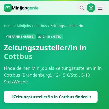
Zum Hauptinhalt springen
Minijob
genie
Home
Minijobs
Cottbus
Zeitungszusteller/in
BRANDENBURG
12
–
15
€/STD.
Zeitungszusteller/in
in
Cottbus
Finde deinen Minijob als
Zeitungszusteller/in
in
Cottbus
(
Brandenburg
).
12
–
15
€/Std.,
5-10
Std./Woche
.
Zeitungszusteller/in
in
Cottbus
finden