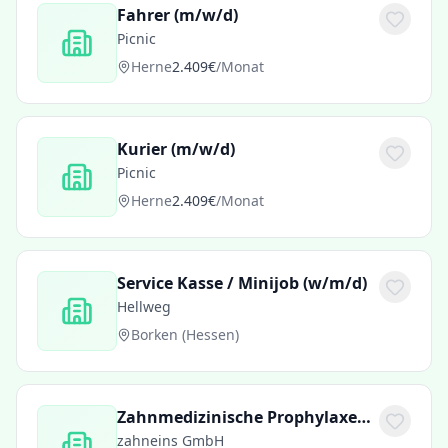
Fahrer (m/w/d)
Picnic
Herne
2.409€
/Monat
Kurier (m/w/d)
Picnic
Herne
2.409€
/Monat
Service Kasse / Minijob (w/m/d)
Hellweg
Borken (Hessen)
Zahnmedizinische Prophylaxeassistentin / ZMP (m/w/d)
zahneins GmbH