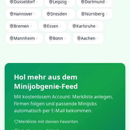
Düsseldorf
Leipzig
Dortmund
Hannover
Dresden
Nürnberg
Bremen
Essen
Karlsruhe
Mannheim
Bonn
Aachen
Hol mehr aus dem
Minijobgenie-Feed
Mit kostenlosem Account: Merkliste anlegen,
Firmen folgen und passende Minijobs
automatisch per E-Mail bekommen.
Merkliste mit deinen Favoriten