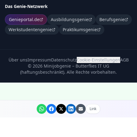
Das Genie-Netzwerk
Genieportal.de
Ausbildungsgenie
Berufsgenie
Werkstudentengenie
Praktikumsgenie
Über uns
Impressum
Datenschutz
Cookie-Einstellungen
AGB
©
2026
Minijobgenie – Butterflies IT UG
(haftungsbeschränkt). Alle Rechte vorbehalten.
Link