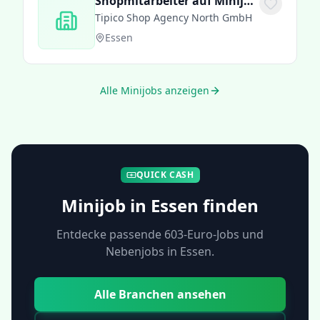
Shopmitarbeiter auf Minijob-Basis - gerne Quereinsteiger (m/w/d)
Tipico Shop Agency North GmbH
Essen
Alle Minijobs anzeigen
QUICK CASH
Minijob in
Essen
finden
Entdecke passende 603-Euro-Jobs und
Nebenjobs in
Essen
.
Alle Branchen ansehen