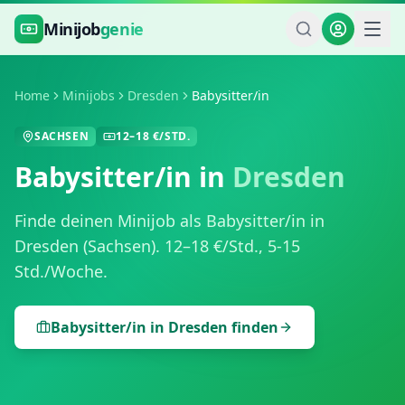
Zum Hauptinhalt springen
Minijob
genie
Home
Minijobs
Dresden
Babysitter/in
SACHSEN
12
–
18
€/STD.
Babysitter/in
in
Dresden
Finde deinen Minijob als
Babysitter/in
in
Dresden
(
Sachsen
).
12
–
18
€/Std.,
5-15
Std./Woche
.
Babysitter/in
in
Dresden
finden