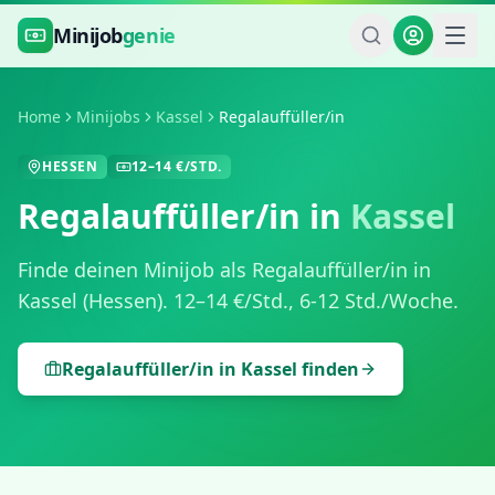
Zum Hauptinhalt springen
Minijob
genie
Home
Minijobs
Kassel
Regalauffüller/in
HESSEN
12
–
14
€/STD.
Regalauffüller/in
in
Kassel
Finde deinen Minijob als
Regalauffüller/in
in
Kassel
(
Hessen
).
12
–
14
€/Std.,
6-12 Std./Woche
.
Regalauffüller/in
in
Kassel
finden