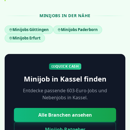
MINIJOBS IN DER NÄHE
Minijobs
Göttingen
Minijobs
Paderborn
Minijobs
Erfurt
QUICK CASH
Minijob in
Kassel
finden
Entdecke passende 603-Euro-Jobs und
Nebenjobs in
Kassel
.
Alle Branchen ansehen
Minijob-Ratgeber