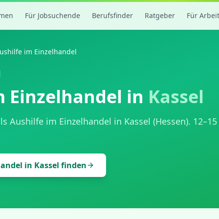
rmen
Für Jobsuchende
Berufsfinder
Ratgeber
Für Arbei
ushilfe im Einzelhandel
m Einzelhandel
in
Kassel
als
Aushilfe im Einzelhandel
in
Kassel
(
Hessen
).
12
–
15
handel
in
Kassel
finden