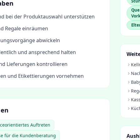
Stu
aben
Que
d bei der Produktauswahl unterstützen
Vor
Elte
nd Regale einräumen
lungsvorgänge abwickeln
dentlich und ansprechend halten
Weite
 Lieferungen kontrollieren
Kell
Nach
en und Etikettierungen vornehmen
Baby
Rega
Kass
Küc
gen
ceorientiertes Auftreten
se für die Kundenberatung
Aushi