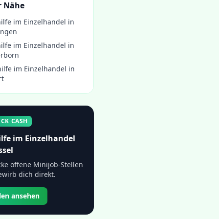
r Nähe
ilfe im Einzelhandel
in
ingen
ilfe im Einzelhandel
in
rborn
ilfe im Einzelhandel
in
rt
ICK CASH
lfe im Einzelhandel
ssel
ke offene Minijob-Stellen
wirb dich direkt.
llen ansehen