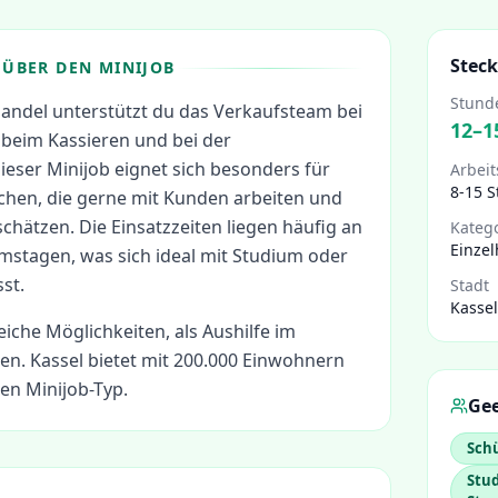
Steck
ÜBER DEN MINIJOB
Stund
lhandel unterstützt du das Verkaufsteam bei
12
–
1
beim Kassieren und bei der
eser Minijob eignet sich besonders für
Arbeit
8-15 
en, die gerne mit Kunden arbeiten und
 schätzen. Die Einsatzzeiten liegen häufig an
Kateg
Einzel
stagen, was sich ideal mit Studium oder
st.
Stadt
Kassel
eiche Möglichkeiten, als
Aushilfe im
en.
Kassel bietet mit 200.000 Einwohnern
en Minijob-Typ.
Gee
Schü
Stud