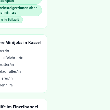
ndenplan
reinsteiger/innen ohne
kenntnisse
rn in Teilzeit
re Minijobs in
Kassel
ner/in
hilfelehrer/in
sitter/in
lauffüller/in
ierer/in
henhilfe
lfe im Einzelhandel