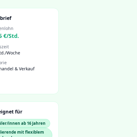
brief
enlohn
5
€/Std.
szeit
Std./Woche
orie
handel & Verkauf
ignet für
ler/innen ab 16 Jahren
ierende mit flexiblem