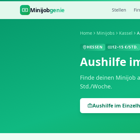
Zum Hauptinhalt springen
Minijob
genie
Stellen
Fi
Home
Minijobs
Kassel
A
HESSEN
12
–
15
€/STD.
Aushilfe i
Finde deinen Minijob 
Std./Woche
.
Aushilfe im Einzel