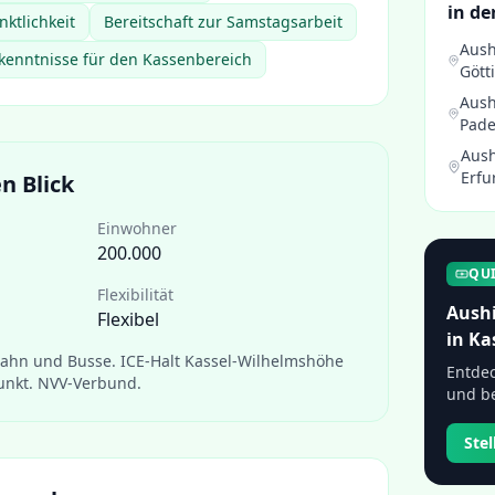
in de
nktlichkeit
Bereitschaft zur Samstagsarbeit
Aush
enntnisse für den Kassenbereich
Gött
Aush
Pade
Aush
Erfu
n Blick
Einwohner
200.000
QU
Flexibilität
Aushi
Flexibel
in
Ka
bahn und Busse. ICE-Halt Kassel-Wilhelmshöhe
Entdec
unkt. NVV-Verbund.
und be
Ste