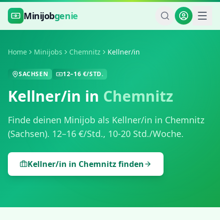
Zum Hauptinhalt springen
Minijob
genie
Home
Minijobs
Chemnitz
Kellner/in
SACHSEN
12
–
16
€/STD.
Kellner/in
in
Chemnitz
Finde deinen Minijob als
Kellner/in
in
Chemnitz
(
Sachsen
).
12
–
16
€/Std.,
10-20 Std./Woche
.
Kellner/in
in
Chemnitz
finden