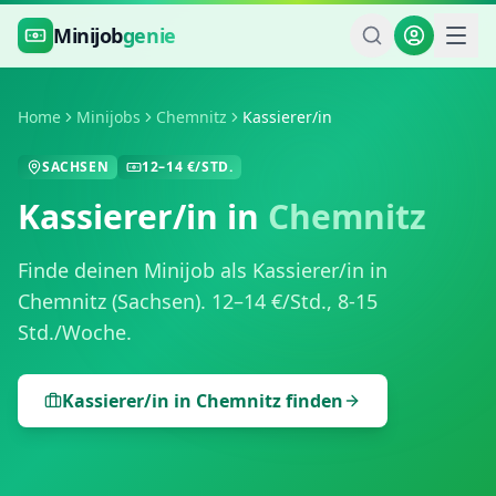
Zum Hauptinhalt springen
Minijob
genie
Home
Minijobs
Chemnitz
Kassierer/in
SACHSEN
12
–
14
€/STD.
Kassierer/in
in
Chemnitz
Finde deinen Minijob als
Kassierer/in
in
Chemnitz
(
Sachsen
).
12
–
14
€/Std.,
8-15
Std./Woche
.
Kassierer/in
in
Chemnitz
finden