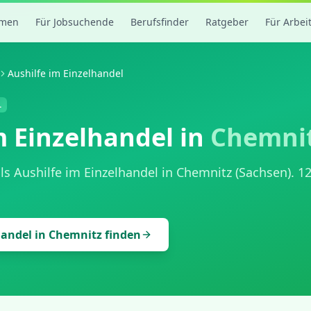
rmen
Für Jobsuchende
Berufsfinder
Ratgeber
Für Arbei
Aushilfe im Einzelhandel
.
m Einzelhandel
in
Chemni
als
Aushilfe im Einzelhandel
in
Chemnitz
(
Sachsen
).
1
handel
in
Chemnitz
finden