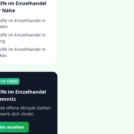
lfe im Einzelhandel
r Nähe
ilfe im Einzelhandel
in
sden
ilfe im Einzelhandel
in
zig
ilfe im Einzelhandel
in
kau
ICK CASH
lfe im Einzelhandel
emnitz
ke offene Minijob-Stellen
wirb dich direkt.
llen ansehen