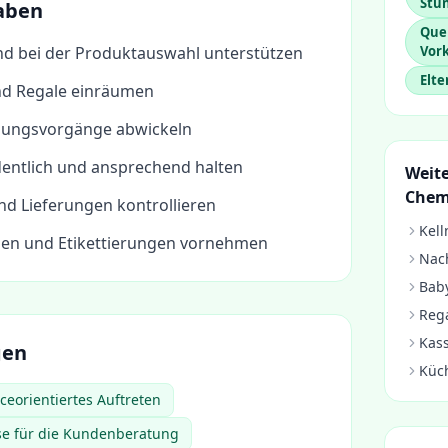
Stu
aben
Que
d bei der Produktauswahl unterstützen
Vor
Elte
nd Regale einräumen
lungsvorgänge abwickeln
dentlich und ansprechend halten
Weite
Chem
 Lieferungen kontrollieren
Kell
en und Etikettierungen vornehmen
Nach
Baby
Rega
Kass
gen
Küc
ceorientiertes Auftreten
se für die Kundenberatung