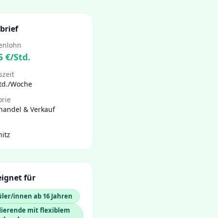
brief
enlohn
5
€/Std.
szeit
Std./Woche
orie
handel & Verkauf
itz
ignet für
ler/innen ab 16 Jahren
ierende mit flexiblem