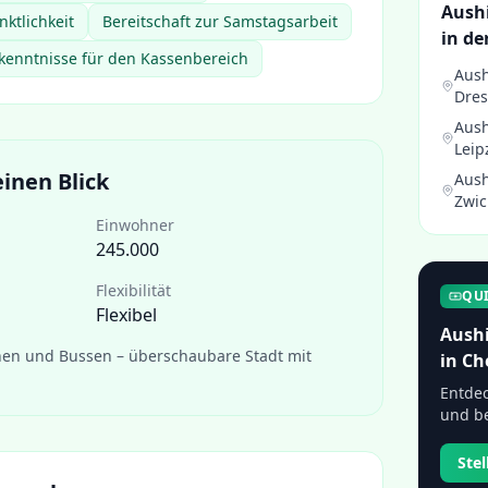
Aushi
nktlichkeit
Bereitschaft zur Samstagsarbeit
in de
enntnisse für den Kassenbereich
Aush
Dre
Aush
Leip
inen Blick
Aush
Zwic
Einwohner
245.000
Flexibilität
QU
Flexibel
Aushi
en und Bussen – überschaubare Stadt mit
in
Ch
Entdec
und be
Ste