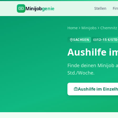
Zum Hauptinhalt springen
Minijob
genie
Stellen
Fi
Home
Minijobs
Chemnitz
SACHSEN
12
–
15
€/STD
Aushilfe i
Finde deinen Minijob 
Std./Woche
.
Aushilfe im Einzel