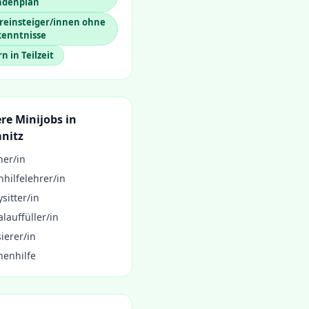
ndenplan
reinsteiger/innen ohne
kenntnisse
rn in Teilzeit
re Minijobs in
nitz
ner/in
hilfelehrer/in
sitter/in
lauffüller/in
ierer/in
henhilfe