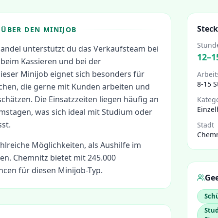
Steck
ÜBER DEN MINIJOB
Stund
lhandel unterstützt du das Verkaufsteam bei
12
–
1
beim Kassieren und bei der
eser Minijob eignet sich besonders für
Arbeit
8-15 
en, die gerne mit Kunden arbeiten und
 schätzen. Die Einsatzzeiten liegen häufig an
Kateg
Einzel
stagen, was sich ideal mit Studium oder
st.
Stadt
Chemn
ahlreiche Möglichkeiten, als
Aushilfe im
en.
Chemnitz bietet mit 245.000
cen für diesen Minijob-Typ.
Gee
Schü
Stud