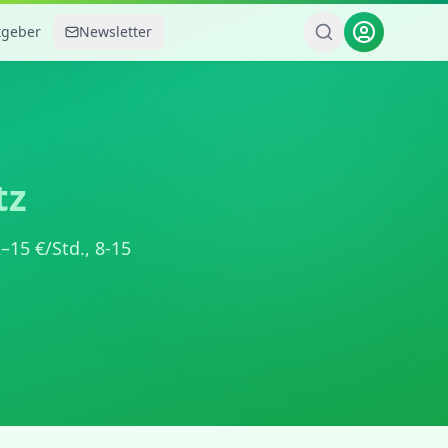
tgeber
Newsletter
tz
2
–
15
€/Std.,
8-15