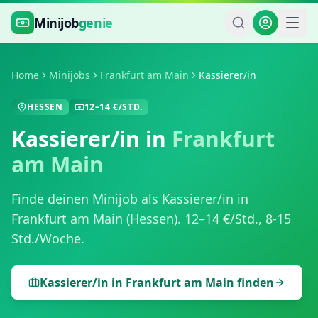
Zum Hauptinhalt springen
Minijob
genie
Home
Minijobs
Frankfurt am Main
Kassierer/in
HESSEN
12
–
14
€/STD.
Kassierer/in
in
Frankfurt
am Main
Finde deinen Minijob als
Kassierer/in
in
Frankfurt am Main
(
Hessen
).
12
–
14
€/Std.,
8-15
Std./Woche
.
Kassierer/in
in
Frankfurt am Main
finden