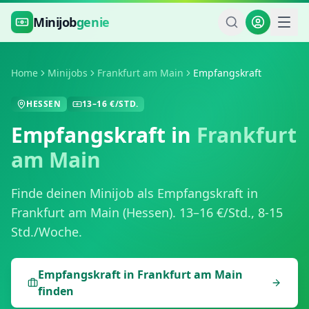
Zum Hauptinhalt springen
Minijob
genie
Home
Minijobs
Frankfurt am Main
Empfangskraft
HESSEN
13
–
16
€/STD.
Empfangskraft
in
Frankfurt
am Main
Finde deinen Minijob als
Empfangskraft
in
Frankfurt am Main
(
Hessen
).
13
–
16
€/Std.,
8-15
Std./Woche
.
Empfangskraft
in
Frankfurt am Main
finden