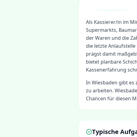
Als Kassierer/in im Mi
Supermarkts, Baumark
der Waren und die Za
die letzte Anlaufstel
prägst damit maßgebl
bietet planbare Schic
Kassenerfahrung schne
In
Wiesbaden
gibt es 
zu arbeiten.
Wiesbaden
Chancen für diesen Mi
Typische Aufg