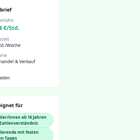
brief
enlohn
4
€/Std.
szeit
Std./Woche
orie
handel & Verkauf
aden
ignet für
ler/innen ab 16 Jahren
 Zahlenverständnis
ierende mit festen
en Tagen