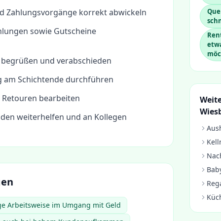
d Zahlungsvorgänge korrekt abwickeln
Quer
sch
hlungen sowie Gutscheine
Rent
etw
möc
 begrüßen und verabschieden
 am Schichtende durchführen
 Retouren bearbeiten
Weite
Wies
nden weiterhelfen und an Kollegen
Aush
Kell
Nach
Baby
gen
Rega
Küc
ige Arbeitsweise im Umgang mit Geld