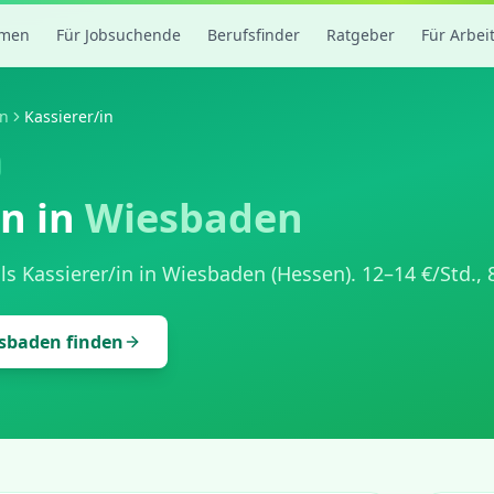
rmen
Für Jobsuchende
Berufsfinder
Ratgeber
Für Arbei
n
Kassierer/in
in
in
Wiesbaden
als
Kassierer/in
in
Wiesbaden
(
Hessen
).
12
–
14
€/Std.,
sbaden
finden