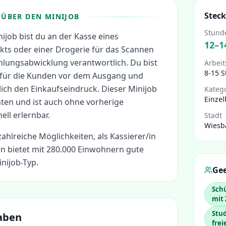
Steck
ÜBER DEN MINIJOB
Stund
nijob bist du an der Kasse eines
12
–
1
ts oder einer Drogerie für das Scannen
hlungsabwicklung verantwortlich. Du bist
Arbeit
8-15 
le für die Kunden vor dem Ausgang und
ich den Einkaufseindruck. Dieser Minijob
Kateg
Einzel
hten und ist auch ohne vorherige
ll erlernbar.
Stadt
Wiesb
zahlreiche Möglichkeiten, als
Kassierer/in
 bietet mit 280.000 Einwohnern gute
nijob-Typ.
Gee
Schü
mit
Stud
aben
frei