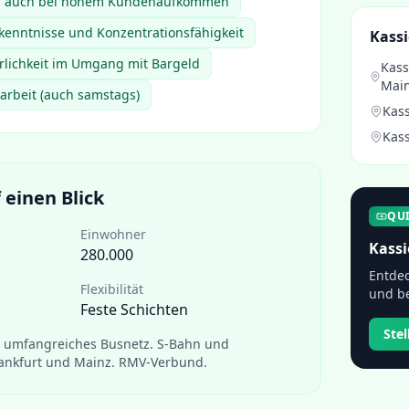
en auch bei hohem Kundenaufkommen
enntnisse und Konzentrationsfähigkeit
Kassi
hrlichkeit im Umgang mit Bargeld
Kass
Mai
tarbeit (auch samstags)
Kass
Kass
 einen Blick
QU
Einwohner
Kassi
280.000
Entdec
Flexibilität
und be
Feste Schichten
Ste
t umfangreiches Busnetz. S-Bahn und
ankfurt und Mainz. RMV-Verbund.