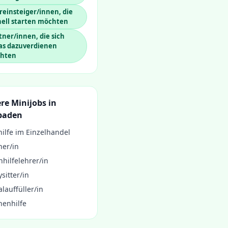
einsteiger/innen, die
nell starten möchten
ner/innen, die sich
as dazuverdienen
hten
re Minijobs in
baden
ilfe im Einzelhandel
ner/in
hilfelehrer/in
sitter/in
lauffüller/in
henhilfe