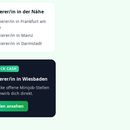
erer/in
in der Nähe
ierer/in
in
Frankfurt am
n
ierer/in
in
Mainz
ierer/in
in
Darmstadt
ICK CASH
erer/in
in
Wiesbaden
ke offene Minijob-Stellen
wirb dich direkt.
llen ansehen