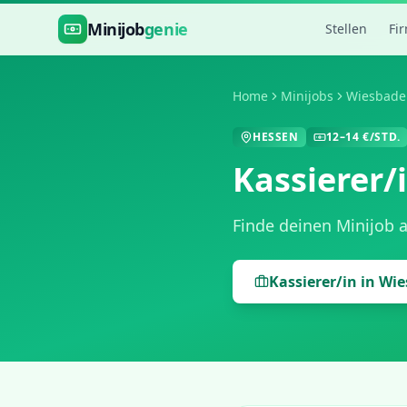
Zum Hauptinhalt springen
Minijob
genie
Stellen
Fi
Home
Minijobs
Wiesbade
HESSEN
12
–
14
€/STD.
Kassierer/
Finde deinen Minijob 
Kassierer/in
in
Wie