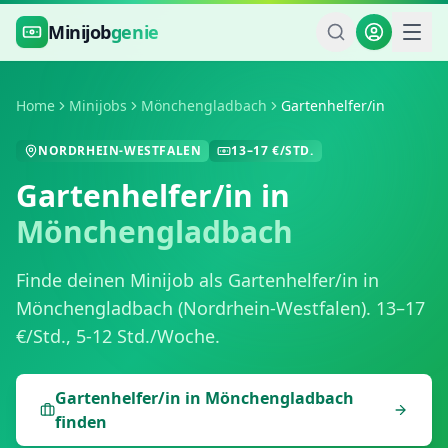
Zum Hauptinhalt springen
Minijob
genie
Home
Minijobs
Mönchengladbach
Gartenhelfer/in
NORDRHEIN-WESTFALEN
13
–
17
€/STD.
Gartenhelfer/in
in
Mönchengladbach
Finde deinen Minijob als
Gartenhelfer/in
in
Mönchengladbach
(
Nordrhein-Westfalen
).
13
–
17
€/Std.,
5-12 Std./Woche
.
Gartenhelfer/in
in
Mönchengladbach
finden