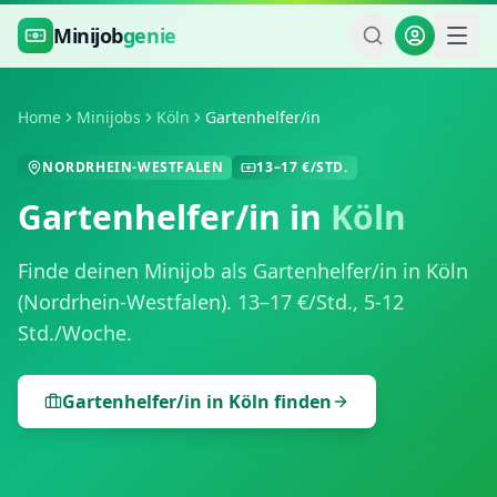
Zum Hauptinhalt springen
Minijob
genie
Home
Minijobs
Köln
Gartenhelfer/in
NORDRHEIN-WESTFALEN
13
–
17
€/STD.
Gartenhelfer/in
in
Köln
Finde deinen Minijob als
Gartenhelfer/in
in
Köln
(
Nordrhein-Westfalen
).
13
–
17
€/Std.,
5-12
Std./Woche
.
Gartenhelfer/in
in
Köln
finden