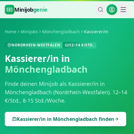
Zum Hauptinhalt springen
Minijob
genie
Home
Minijobs
Mönchengladbach
Kassierer/in
NORDRHEIN-WESTFALEN
12
–
14
€/STD.
Kassierer/in
in
Mönchengladbach
Finde deinen Minijob als
Kassierer/in
in
Mönchengladbach
(
Nordrhein-Westfalen
).
12
–
14
€/Std.,
8-15 Std./Woche
.
Kassierer/in
in
Mönchengladbach
finden