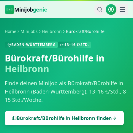
Zum Hauptinhalt springen
Minijob
genie
Home
Minijobs
Heilbronn
Bürokraft/Bürohilfe
BADEN-WÜRTTEMBERG
13
–
16
€/STD.
Bürokraft/Bürohilfe
in
Heilbronn
Finde deinen Minijob als
Bürokraft/Bürohilfe
in
Heilbronn
(
Baden-Württemberg
).
13
–
16
€/Std.,
8-
15 Std./Woche
.
Bürokraft/Bürohilfe
in
Heilbronn
finden