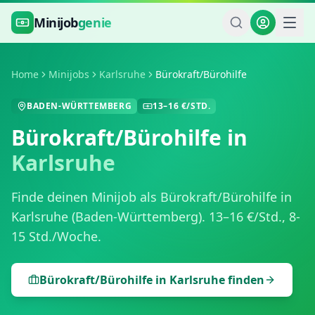
Zum Hauptinhalt springen
Minijob
genie
Home
Minijobs
Karlsruhe
Bürokraft/Bürohilfe
BADEN-WÜRTTEMBERG
13
–
16
€/STD.
Bürokraft/Bürohilfe
in
Karlsruhe
Finde deinen Minijob als
Bürokraft/Bürohilfe
in
Karlsruhe
(
Baden-Württemberg
).
13
–
16
€/Std.,
8-
15 Std./Woche
.
Bürokraft/Bürohilfe
in
Karlsruhe
finden