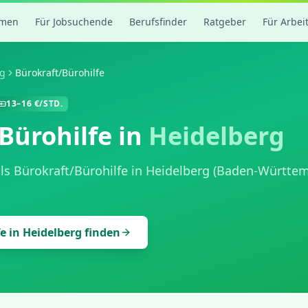
rmen
Für Jobsuchende
Berufsfinder
Ratgeber
Für Arbei
rg
Bürokraft/Bürohilfe
13
–
16
€/STD.
Bürohilfe
in
Heidelberg
als
Bürokraft/Bürohilfe
in
Heidelberg
(
Baden-Württe
fe
in
Heidelberg
finden