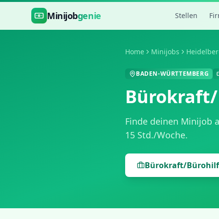
Zum Hauptinhalt springen
Minijob
genie
Stellen
Fi
Home
Minijobs
Heidelbe
BADEN-WÜRTTEMBERG
Bürokraft/
Finde deinen Minijob 
15 Std./Woche
.
Bürokraft/Bürohil