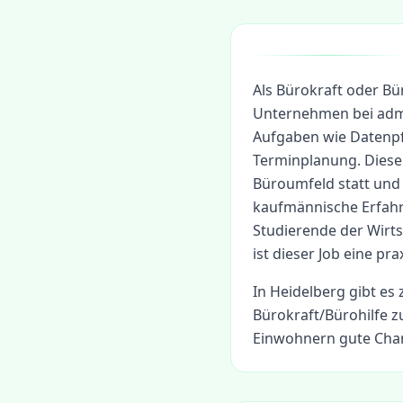
Als Bürokraft oder Bü
Unternehmen bei admi
Aufgaben wie Datenpf
Terminplanung. Dieser
Büroumfeld statt und 
kaufmännische Erfah
Studierende der Wirt
ist dieser Job eine p
In
Heidelberg
gibt es 
Bürokraft/Bürohilfe
zu
Einwohnern gute Chan