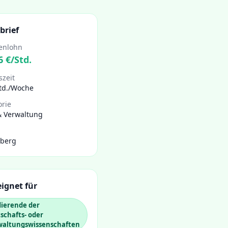
brief
enlohn
6
€/Std.
szeit
Std./Woche
orie
& Verwaltung
lberg
ignet für
dierende der
schafts- oder
waltungswissenschaften