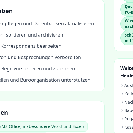
Que
aben
PC-
Wie
einpflegen und Datenbanken aktualisieren
nac
, sortieren und archivieren
Schü
mit 
nd Korrespondenz bearbeiten
ren und Besprechungen vorbereiten
Weite
elege vorsortieren und zuordnen
Heide
ellen und Büroorganisation unterstützen
Aush
Kell
Nach
Baby
gen
Rega
 (MS Office, insbesondere Word und Excel)
Kass