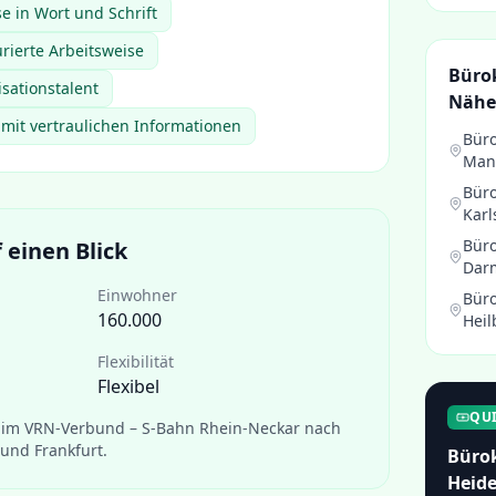
e in Wort und Schrift
urierte Arbeitsweise
Bürok
sationstalent
Nähe
mit vertraulichen Informationen
Büro
Man
Büro
Karl
Büro
 einen Blick
Dar
Einwohner
Büro
160.000
Heil
Flexibilität
Flexibel
QU
im VRN-Verbund – S-Bahn Rhein-Neckar nach
und Frankfurt.
Bürok
Heide