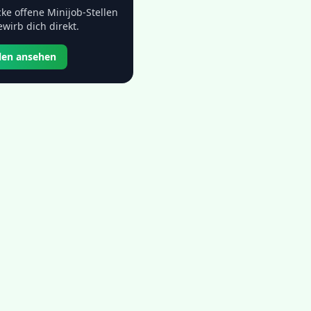
ke offene Minijob-Stellen
wirb dich direkt.
llen ansehen