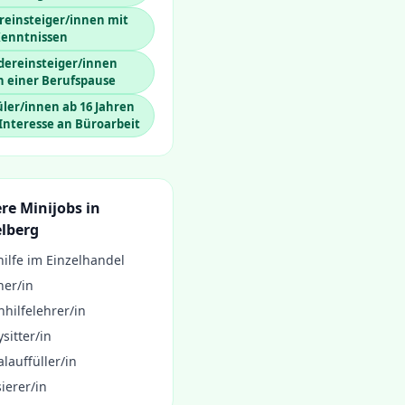
reinsteiger/innen mit
Kenntnissen
dereinsteiger/innen
h einer Berufspause
ler/innen ab 16 Jahren
Interesse an Büroarbeit
re Minijobs in
lberg
ilfe im Einzelhandel
ner/in
hilfelehrer/in
sitter/in
lauffüller/in
ierer/in