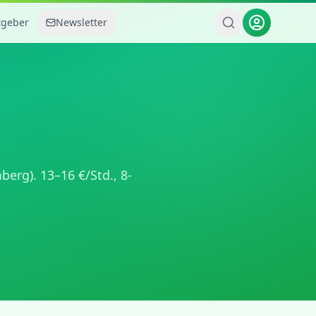
tgeber
Newsletter
mberg
).
13
–
16
€/Std.,
8-