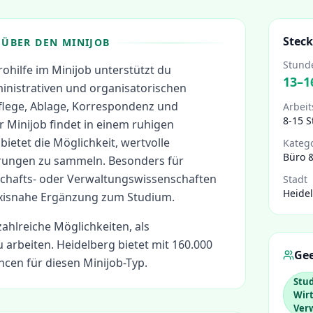
Steck
ÜBER DEN MINIJOB
Stund
rohilfe im Minijob unterstützt du
13
–
1
nistrativen und organisatorischen
lege, Ablage, Korrespondenz und
Arbeit
8-15 
 Minijob findet in einem ruhigen
bietet die Möglichkeit, wertvolle
Kateg
Büro 
rungen zu sammeln. Besonders für
schafts- oder Verwaltungswissenschaften
Stadt
Heide
raxisnahe Ergänzung zum Studium.
zahlreiche Möglichkeiten, als
 arbeiten.
Heidelberg bietet mit 160.000
Gee
cen für diesen Minijob-Typ.
Stu
Wirt
Ver