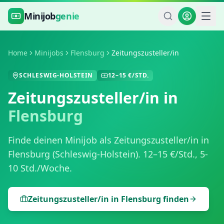
Zum Hauptinhalt springen
Minijob
genie
Home
Minijobs
Flensburg
Zeitungszusteller/in
SCHLESWIG-HOLSTEIN
12
–
15
€/STD.
Zeitungszusteller/in
in
Flensburg
Finde deinen Minijob als
Zeitungszusteller/in
in
Flensburg
(
Schleswig-Holstein
).
12
–
15
€/Std.,
5-
10 Std./Woche
.
Zeitungszusteller/in
in
Flensburg
finden