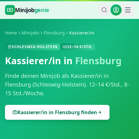
Zum Hauptinhalt springen
Minijob
genie
Home
Minijobs
Flensburg
Kassierer/in
SCHLESWIG-HOLSTEIN
12
–
14
€/STD.
Kassierer/in
in
Flensburg
Finde deinen Minijob als
Kassierer/in
in
Flensburg
(
Schleswig-Holstein
).
12
–
14
€/Std.,
8-
15 Std./Woche
.
Kassierer/in
in
Flensburg
finden