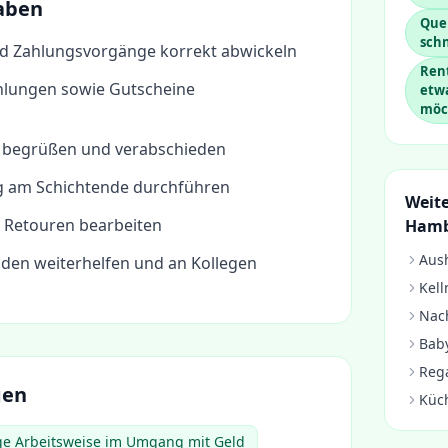
aben
Quer
sch
d Zahlungsvorgänge korrekt abwickeln
Rent
hlungen sowie Gutscheine
etw
möc
 begrüßen und verabschieden
 am Schichtende durchführen
Weite
 Retouren bearbeiten
Ham
Aush
nden weiterhelfen und an Kollegen
Kell
Nach
Baby
Rega
gen
Küc
ige Arbeitsweise im Umgang mit Geld