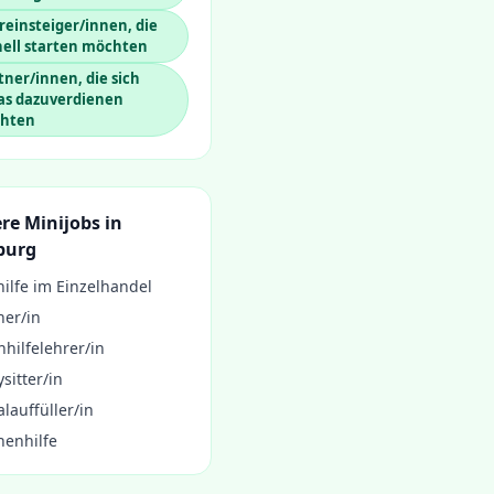
einsteiger/innen, die
nell starten möchten
ner/innen, die sich
as dazuverdienen
hten
re Minijobs in
burg
ilfe im Einzelhandel
ner/in
hilfelehrer/in
sitter/in
lauffüller/in
henhilfe