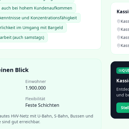
en auch bei hohem Kundenaufkommen
Kassi
enntnisse und Konzentrationsfähigkeit
Kass
hrlichkeit im Umgang mit Bargeld
Kass
tarbeit (auch samstags)
Kass
Kass
inen Blick
QU
Kassi
Einwohner
1.900.000
Entdec
und be
Flexibilität
Feste Schichten
Ste
utes HVV-Netz mit U-Bahn, S-Bahn, Bussen und
e sind gut erreichbar.