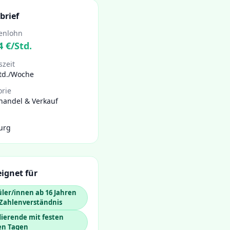
brief
enlohn
4
€/Std.
szeit
Std./Woche
orie
handel & Verkauf
urg
ignet für
ler/innen ab 16 Jahren
 Zahlenverständnis
ierende mit festen
en Tagen