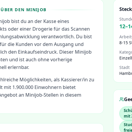
Steck
ÜBER DEN MINIJOB
Stund
nijob bist du an der Kasse eines
12
–
1
ts oder einer Drogerie für das Scannen
hlungsabwicklung verantwortlich. Du bist
Arbeit
8-15 
le für die Kunden vor dem Ausgang und
ich den Einkaufseindruck. Dieser Minijob
Kateg
Einzel
hten und ist auch ohne vorherige
ll erlernbar.
Stadt
Hamb
ahlreiche Möglichkeiten, als
Kassierer/in
zu
t mit 1.900.000 Einwohnern bietet
ngebot an Minijob-Stellen in diesem
Gee
Schü
mit
Stud
frei