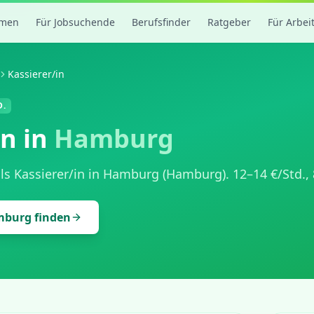
rmen
Für Jobsuchende
Berufsfinder
Ratgeber
Für Arbei
Kassierer/in
D.
in
in
Hamburg
als
Kassierer/in
in
Hamburg
(
Hamburg
).
12
–
14
€/Std.,
mburg
finden