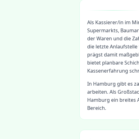
Als Kassierer/in im Mi
Supermarkts, Baumark
der Waren und die Za
die letzte Anlaufstel
prägst damit maßgebl
bietet planbare Schic
Kassenerfahrung schne
In
Hamburg
gibt es z
arbeiten.
Als Großstad
Hamburg ein breites A
Bereich.