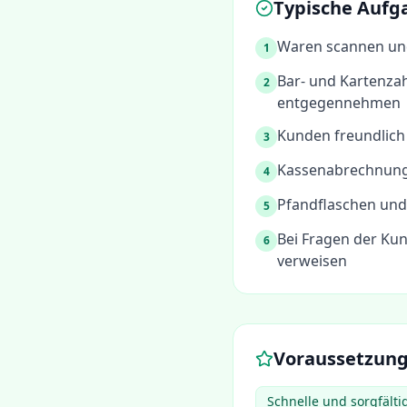
Typische Aufg
Waren scannen un
1
Bar- und Kartenza
2
entgegennehmen
Kunden freundlich
3
Kassenabrechnung
4
Pfandflaschen und
5
Bei Fragen der Ku
6
verweisen
Voraussetzun
Schnelle und sorgfält