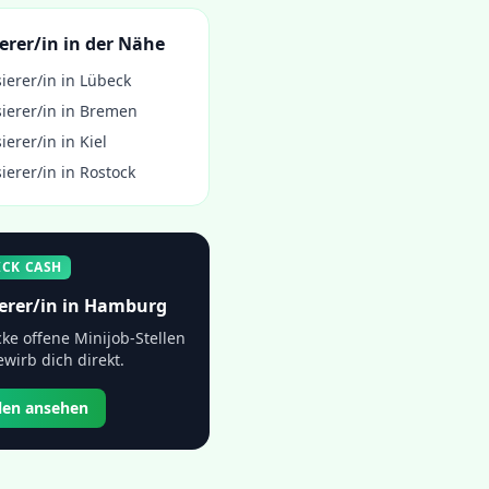
erer/in
in der Nähe
ierer/in
in
Lübeck
ierer/in
in
Bremen
ierer/in
in
Kiel
ierer/in
in
Rostock
ICK CASH
erer/in
in
Hamburg
ke offene Minijob-Stellen
wirb dich direkt.
llen ansehen