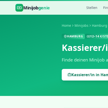
Zum Hauptinhalt springen
Minijob
genie
Stellen
Fi
Home
Minijobs
Hamburg
HAMBURG
12
–
14
€/ST
Kassierer/
Finde deinen Minijob 
Kassierer/in
in
Ha