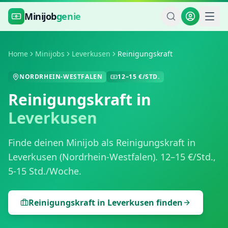
Zum Hauptinhalt springen
Minijob
genie
Home
Minijobs
Leverkusen
Reinigungskraft
NORDRHEIN-WESTFALEN
12
–
15
€/STD.
Reinigungskraft
in
Leverkusen
Finde deinen Minijob als
Reinigungskraft
in
Leverkusen
(
Nordrhein-Westfalen
).
12
–
15
€/Std.,
5-15 Std./Woche
.
Reinigungskraft
in
Leverkusen
finden