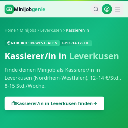
Zum Hauptinhalt springen
Minijob
genie
Home
Minijobs
Leverkusen
Kassierer/in
NORDRHEIN-WESTFALEN
12
–
14
€/STD.
Kassierer/in
in
Leverkusen
Finde deinen Minijob als
Kassierer/in
in
Leverkusen
(
Nordrhein-Westfalen
).
12
–
14
€/Std.,
8-15 Std./Woche
.
Kassierer/in
in
Leverkusen
finden