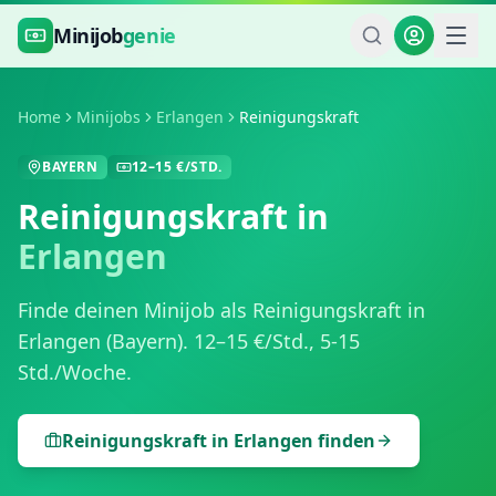
Zum Hauptinhalt springen
Minijob
genie
Home
Minijobs
Erlangen
Reinigungskraft
BAYERN
12
–
15
€/STD.
Reinigungskraft
in
Erlangen
Finde deinen Minijob als
Reinigungskraft
in
Erlangen
(
Bayern
).
12
–
15
€/Std.,
5-15
Std./Woche
.
Reinigungskraft
in
Erlangen
finden