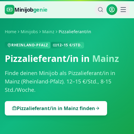
Zum Hauptinhalt springen
Minijob
genie
Home
Minijobs
Mainz
Pizzalieferant/in
RHEINLAND-PFALZ
12
–
15
€/STD.
Pizzalieferant/in
in
Mainz
Finde deinen Minijob als
Pizzalieferant/in
in
Mainz
(
Rheinland-Pfalz
).
12
–
15
€/Std.,
8-15
Std./Woche
.
Pizzalieferant/in
in
Mainz
finden