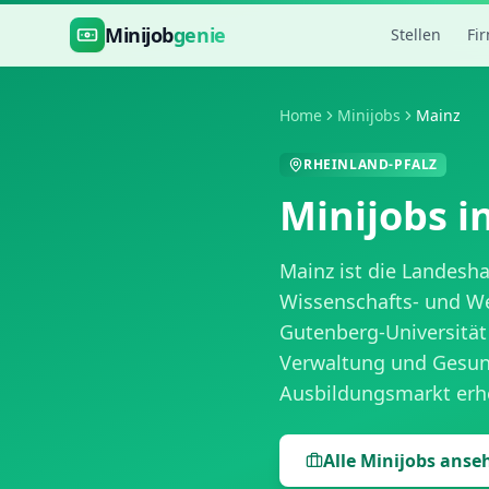
Zum Hauptinhalt springen
Minijob
genie
Stellen
Fi
Home
Minijobs
Mainz
RHEINLAND-PFALZ
Minijobs i
Mainz ist die Landesh
Wissenschafts- und Wei
Gutenberg-Universität
Verwaltung und Gesund
Ausbildungsmarkt erhe
Alle Minijobs anse