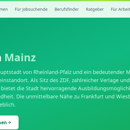
rmen
Für Jobsuchende
Berufsfinder
Ratgeber
Für Arbei
n
Mainz
auptstadt von Rheinland-Pfalz und ein bedeutender M
nstandort. Als Sitz des ZDF, zahlreicher Verlage un
 bietet die Stadt hervorragende Ausbildungsmöglich
heit. Die unmittelbare Nähe zu Frankfurt und Wies
blich.
hen