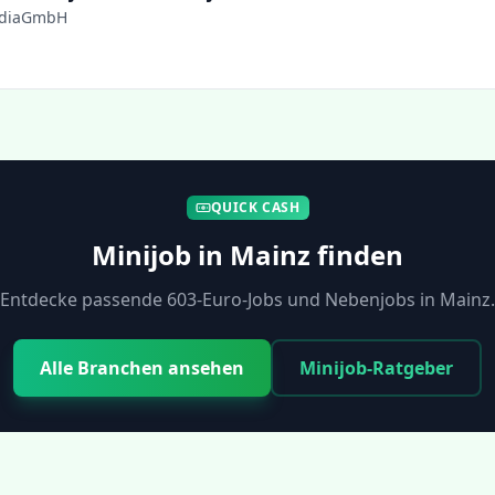
ediaGmbH
QUICK CASH
Minijob in
Mainz
finden
Entdecke passende 603-Euro-Jobs und Nebenjobs in
Mainz
.
Alle Branchen ansehen
Minijob-Ratgeber