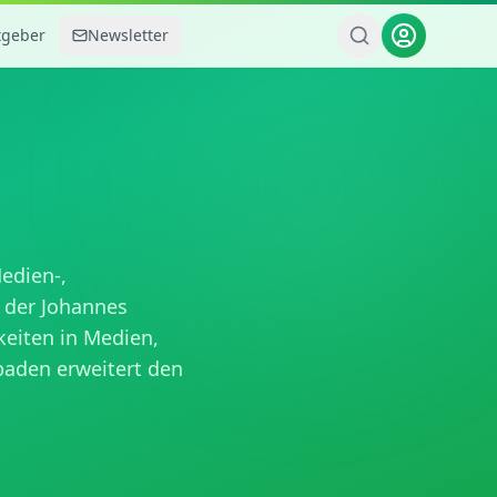
tgeber
Newsletter
edien-,
d der Johannes
keiten in Medien,
baden erweitert den