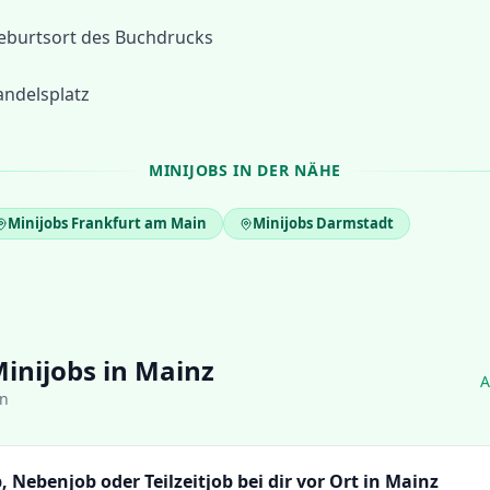
eburtsort des Buchdrucks
ndelsplatz
MINIJOBS IN DER NÄHE
Minijobs
Frankfurt am Main
Minijobs
Darmstadt
Minijobs in Mainz
A
en
, Nebenjob oder Teilzeitjob bei dir vor Ort in Mainz