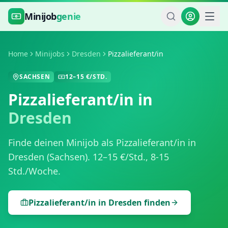
Zum Hauptinhalt springen
Minijob
genie
Home
Minijobs
Dresden
Pizzalieferant/in
SACHSEN
12
–
15
€/STD.
Pizzalieferant/in
in
Dresden
Finde deinen Minijob als
Pizzalieferant/in
in
Dresden
(
Sachsen
).
12
–
15
€/Std.,
8-15
Std./Woche
.
Pizzalieferant/in
in
Dresden
finden