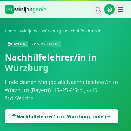
Zum Hauptinhalt springen
Minijob
genie
Home
Minijobs
Würzburg
Nachhilfelehrer/in
BAYERN
15
–
25
€/STD.
Nachhilfelehrer/in
in
Würzburg
Finde deinen Minijob als
Nachhilfelehrer/in
in
Würzburg
(
Bayern
).
15
–
25
€/Std.,
4-10
Std./Woche
.
Nachhilfelehrer/in
in
Würzburg
finden