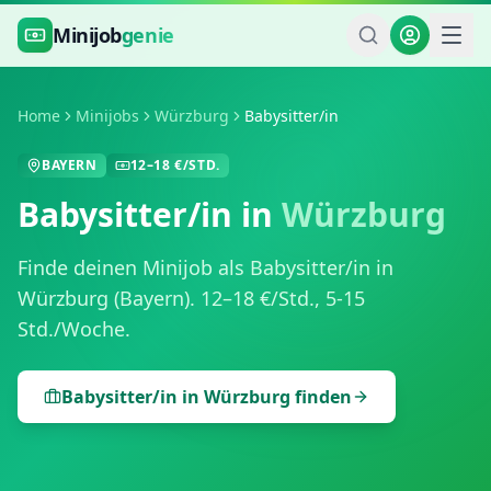
Zum Hauptinhalt springen
Minijob
genie
Home
Minijobs
Würzburg
Babysitter/in
BAYERN
12
–
18
€/STD.
Babysitter/in
in
Würzburg
Finde deinen Minijob als
Babysitter/in
in
Würzburg
(
Bayern
).
12
–
18
€/Std.,
5-15
Std./Woche
.
Babysitter/in
in
Würzburg
finden