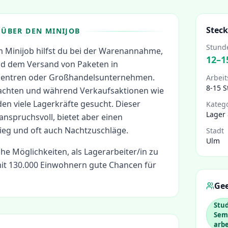
Steck
ÜBER DEN MINIJOB
Stund
im Minijob hilfst du bei der Warenannahme,
12
–
1
d dem Versand von Paketen in
dzentren oder Großhandelsunternehmen.
Arbeit
8-15 
achten und während Verkaufsaktionen wie
en viele Lagerkräfte gesucht. Dieser
Kateg
Lager 
 anspruchsvoll, bietet aber einen
ieg und oft auch Nachtzuschläge.
Stadt
Ulm
che Möglichkeiten, als
Lagerarbeiter/in
zu
it 130.000 Einwohnern gute Chancen für
Gee
Stud
Seme
arb