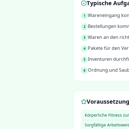
Typische Aufg
Wareneingang kont
1
Bestellungen komm
2
Waren an den richt
3
Pakete für den Ver
4
Inventuren durchf
5
Ordnung und Saube
6
Voraussetzun
Körperliche Fitness z
Sorgfältige Arbeitswe