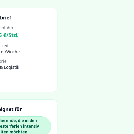
brief
enlohn
5
€/Std.
szeit
Std./Woche
orie
& Logistik
ignet für
ierende, die in den
sterferien intensiv
eiten möchten