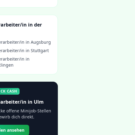
arbeiter/in
in der
rarbeiter/in
in
Augsburg
rarbeiter/in
in
Stuttgart
rarbeiter/in
in
tlingen
ICK CASH
arbeiter/in
in
Ulm
ke offene Minijob-Stellen
wirb dich direkt.
llen ansehen