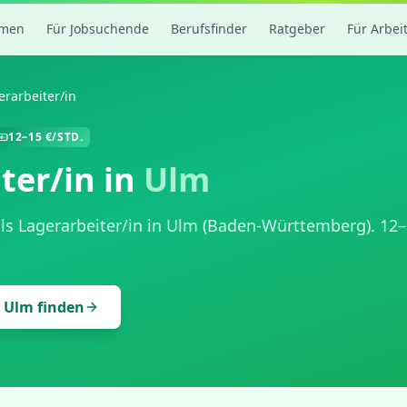
rmen
Für Jobsuchende
Berufsfinder
Ratgeber
Für Arbei
erarbeiter/in
12
–
15
€/STD.
ter/in
in
Ulm
als
Lagerarbeiter/in
in
Ulm
(
Baden-Württemberg
).
12
–
n
Ulm
finden