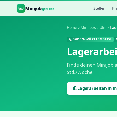
Zum Hauptinhalt springen
Minijob
genie
Stellen
Fi
Home
Minijobs
Ulm
Lag
BADEN-WÜRTTEMBERG
Lagerarbei
Finde deinen Minijob 
Std./Woche
.
Lagerarbeiter/in
i