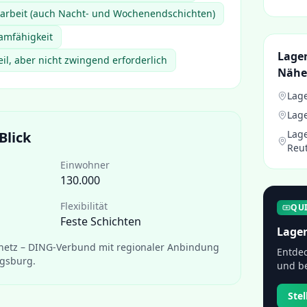
htarbeit (auch Nacht- und Wochenendschichten)
amfähigkeit
Lager
eil, aber nicht zwingend erforderlich
Nähe
Lage
Lage
Lage
Blick
Reu
Einwohner
130.000
Flexibilität
QU
Feste Schichten
Lager
etz – DING-Verbund mit regionaler Anbindung
Entdec
ugsburg.
und be
Ste