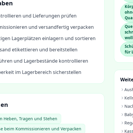
aben
Körp
ohn
rollieren und Lieferungen prüfen
Qual
issionieren und versandfertig verpacken
Quer
schn
igen Lagerplätzen einlagern und sortieren
wol
Schü
sand etikettieren und bereitstellen
für 
ühren und Lagerbestände kontrollieren
rkeit im Lagerbereich sicherstellen
Weite
Aush
Kell
gen
Nach
Baby
um Heben, Tragen und Stehen
Rega
ise beim Kommissionieren und Verpacken
Kass