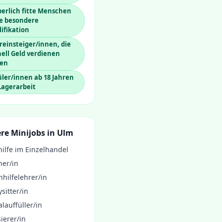
erlich fitte Menschen
e besondere
ifikation
einsteiger/innen, die
ell Geld verdienen
len
ler/innen ab 18 Jahren
Lagerarbeit
re Minijobs in
Ulm
ilfe im Einzelhandel
ner/in
hilfelehrer/in
sitter/in
lauffüller/in
ierer/in