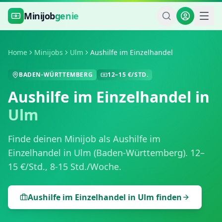
Zum Hauptinhalt springen
Minijob
genie
Home
Minijobs
Ulm
Aushilfe im Einzelhandel
BADEN-WÜRTTEMBERG
12
–
15
€/STD.
Aushilfe im Einzelhandel
in
Ulm
Finde deinen Minijob als
Aushilfe im
Einzelhandel
in
Ulm
(
Baden-Württemberg
).
12
–
15
€/Std.,
8-15 Std./Woche
.
Aushilfe im Einzelhandel
in
Ulm
finden