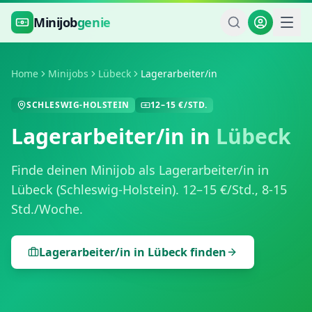
Zum Hauptinhalt springen
Minijob
genie
Home
Minijobs
Lübeck
Lagerarbeiter/in
SCHLESWIG-HOLSTEIN
12
–
15
€/STD.
Lagerarbeiter/in
in
Lübeck
Finde deinen Minijob als
Lagerarbeiter/in
in
Lübeck
(
Schleswig-Holstein
).
12
–
15
€/Std.,
8-15
Std./Woche
.
Lagerarbeiter/in
in
Lübeck
finden