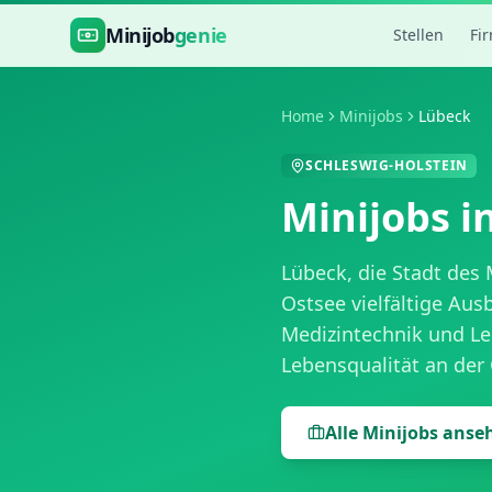
Zum Hauptinhalt springen
Minijob
genie
Stellen
Fi
Home
Minijobs
Lübeck
SCHLESWIG-HOLSTEIN
Minijobs i
Lübeck, die Stadt des
Ostsee vielfältige Aus
Medizintechnik und L
Lebensqualität an der 
Alle Minijobs anse