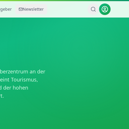
tgeber
Newsletter
Oberzentrum an der
reint Tourismus,
d der hohen
t.