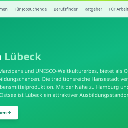
rmen
Für Jobsuchende
Berufsfinder
Ratgeber
Für Arbei
n
Lübeck
 Marzipans und UNESCO-Weltkulturerbes, bietet als 
bildungschancen. Die traditionsreiche Hansestadt ve
ebensmittelproduktion. Mit der Nähe zu Hamburg un
Ostsee ist Lübeck ein attraktiver Ausbildungsstandor
hen