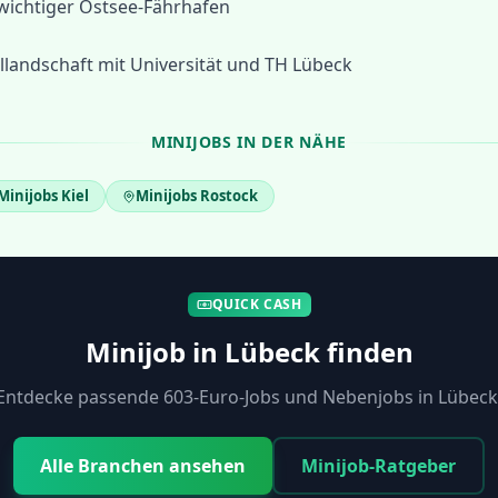
 wichtiger Ostsee-Fährhafen
llandschaft mit Universität und TH Lübeck
MINIJOBS IN DER NÄHE
Minijobs
Kiel
Minijobs
Rostock
QUICK CASH
Minijob in
Lübeck
finden
Entdecke passende 603-Euro-Jobs und Nebenjobs in
Lübeck
Alle Branchen ansehen
Minijob-Ratgeber