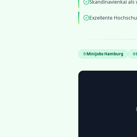
Skandinavienkai als
Exzellente Hochschu
Minijobs
Hamburg