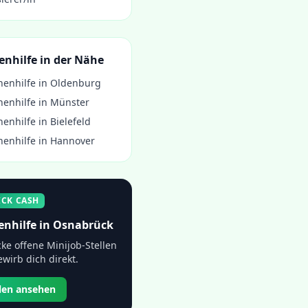
enhilfe
in der Nähe
henhilfe
in
Oldenburg
henhilfe
in
Münster
henhilfe
in
Bielefeld
henhilfe
in
Hannover
ICK CASH
enhilfe
in
Osnabrück
ke offene Minijob-Stellen
wirb dich direkt.
llen ansehen