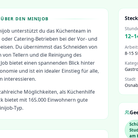
Steck
ÜBER DEN MINIJOB
Stund
nijob unterstützt du das Küchenteam in
12
–
1
 oder Catering-Betrieben bei der Vor- und
eisen. Du übernimmst das Schneiden von
Arbeit
8-15 
n von Tellern und die Reinigung des
 Job bietet einen spannenden Blick hinter
Kateg
Gastr
onomie und ist ein idealer Einstieg für alle,
n interessieren.
Stadt
Osnab
zahlreiche Möglichkeiten, als
Küchenhilfe
 bietet mit 165.000 Einwohnern gute
nijob-Typ.
Gee
Sch
Stud
am 