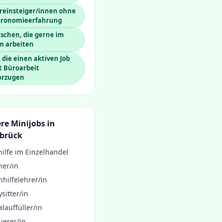
reinsteiger/innen ohne
tronomieerfahrung
schen, die gerne im
m arbeiten
, die einen aktiven Job
t Büroarbeit
orzugen
re Minijobs in
brück
ilfe im Einzelhandel
ner/in
hilfelehrer/in
sitter/in
lauffüller/in
ierer/in