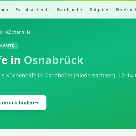
rmen
Für Jobsuchende
Berufsfinder
Ratgeber
Für Arbei
k
Küchenhilfe
4
€/STD.
fe
in
Osnabrück
als
Küchenhilfe
in
Osnabrück
(
Niedersachsen
).
12
–
14
€
abrück
finden