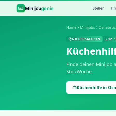
Zum Hauptinhalt springen
Minijob
genie
Stellen
Fi
Home
Minijobs
Osnabrüc
NIEDERSACHSEN
12
–
1
Küchenhil
Finde deinen Minijob 
Std./Woche
.
Küchenhilfe
in
Osn