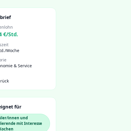
brief
enlohn
4
€/Std.
szeit
Std./Woche
orie
onomie & Service
rück
ignet für
üler/innen und
ierende mit Interesse
Kochen