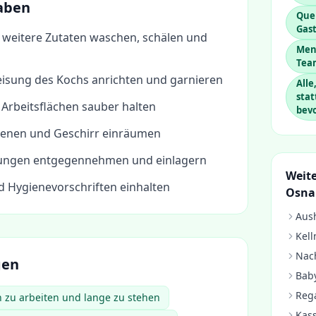
aben
Que
Gas
weitere Zutaten waschen, schälen und
Men
Tea
isung des Kochs anrichten und garnieren
Alle
stat
Arbeitsflächen sauber halten
bev
ienen und Geschirr einräumen
rungen entgegennehmen und einlagern
Weite
d Hygienevorschriften einhalten
Osna
Aush
Kell
Nach
gen
Baby
Rega
ch zu arbeiten und lange zu stehen
Kass