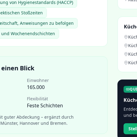
tung von Hygienestandards (HACCP)
hektischen Stoßzeiten
eitschaft, Anweisungen zu befolgen
Küch
d- und Wochenendschichten
Küc
Küc
Küc
Küc
 einen Blick
Einwohner
165.000
QU
Flexibilität
Küch
Feste Schichten
Entdec
und be
it guter Abdeckung – ergänzt durch
 Münster, Hannover und Bremen.
Ste