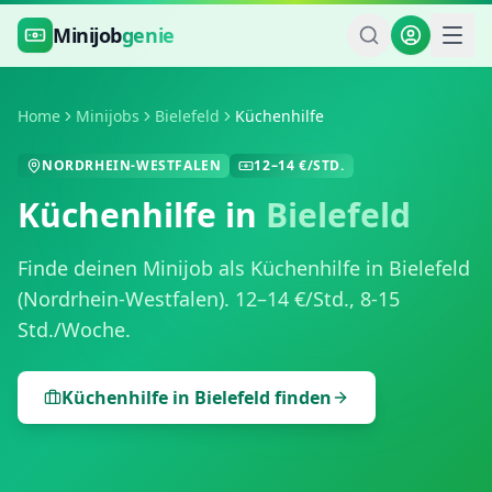
Zum Hauptinhalt springen
Minijob
genie
Home
Minijobs
Bielefeld
Küchenhilfe
NORDRHEIN-WESTFALEN
12
–
14
€/STD.
Küchenhilfe
in
Bielefeld
Finde deinen Minijob als
Küchenhilfe
in
Bielefeld
(
Nordrhein-Westfalen
).
12
–
14
€/Std.,
8-15
Std./Woche
.
Küchenhilfe
in
Bielefeld
finden