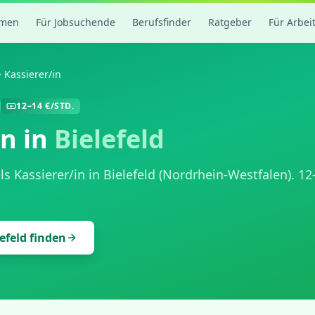
rmen
Für Jobsuchende
Berufsfinder
Ratgeber
Für Arbei
Kassierer/in
12
–
14
€/STD.
in
in
Bielefeld
als
Kassierer/in
in
Bielefeld
(
Nordrhein-Westfalen
).
12
efeld
finden