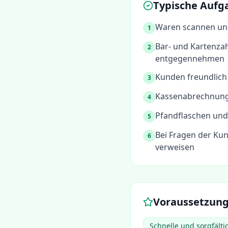
Typische Aufg
Waren scannen un
1
Bar- und Kartenza
2
entgegennehmen
Kunden freundlich
3
Kassenabrechnung
4
Pfandflaschen und
5
Bei Fragen der Ku
6
verweisen
Voraussetzun
Schnelle und sorgfält