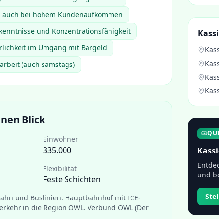
en auch bei hohem Kundenaufkommen
enntnisse und Konzentrationsfähigkeit
Kassi
hrlichkeit im Umgang mit Bargeld
Kass
Kass
tarbeit (auch samstags)
Kass
Kass
inen Blick
QU
Einwohner
335.000
Kassi
Entdec
Flexibilität
und be
Feste Schichten
Ste
bahn und Buslinien. Hauptbahnhof mit ICE-
erkehr in die Region OWL. Verbund OWL (Der