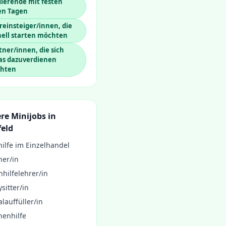
ierende mit festen
en Tagen
einsteiger/innen, die
nell starten möchten
ner/innen, die sich
as dazuverdienen
hten
re Minijobs in
feld
ilfe im Einzelhandel
ner/in
hilfelehrer/in
sitter/in
lauffüller/in
henhilfe