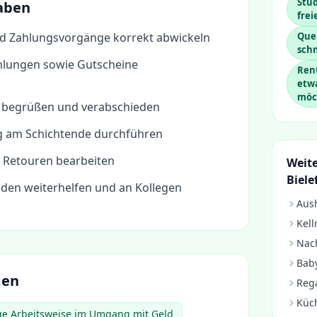
Stud
aben
frei
d Zahlungsvorgänge korrekt abwickeln
Quer
sch
hlungen sowie Gutscheine
Rent
etw
möc
 begrüßen und verabschieden
 am Schichtende durchführen
 Retouren bearbeiten
Weite
Biele
nden weiterhelfen und an Kollegen
Aush
Kell
Nach
Baby
gen
Rega
Küc
ige Arbeitsweise im Umgang mit Geld