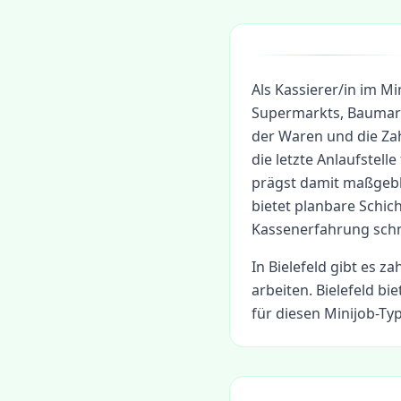
Als Kassierer/in im Mi
Supermarkts, Baumark
der Waren und die Za
die letzte Anlaufstel
prägst damit maßgebl
bietet planbare Schic
Kassenerfahrung schne
In
Bielefeld
gibt es za
arbeiten.
Bielefeld bi
für diesen Minijob-Typ