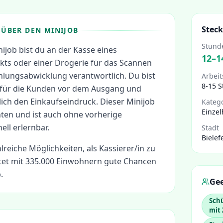
Steck
ÜBER DEN MINIJOB
Stund
nijob bist du an der Kasse eines
12
–
1
ts oder einer Drogerie für das Scannen
hlungsabwicklung verantwortlich. Du bist
Arbeit
8-15 
le für die Kunden vor dem Ausgang und
ich den Einkaufseindruck. Dieser Minijob
Kateg
Einzel
hten und ist auch ohne vorherige
ll erlernbar.
Stadt
Bielef
hlreiche Möglichkeiten, als
Kassierer/in
zu
etet mit 335.000 Einwohnern gute Chancen
.
Gee
Schü
mit