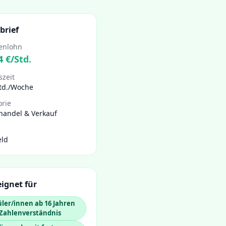
brief
enlohn
4
€/Std.
szeit
Std./Woche
orie
handel & Verkauf
eld
ignet für
ler/innen ab 16 Jahren
 Zahlenverständnis