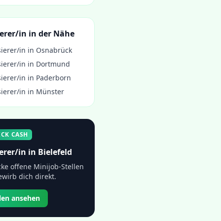
erer/in
in der Nähe
ierer/in
in
Osnabrück
ierer/in
in
Dortmund
ierer/in
in
Paderborn
ierer/in
in
Münster
ICK CASH
erer/in
in
Bielefeld
ke offene Minijob-Stellen
wirb dich direkt.
llen ansehen