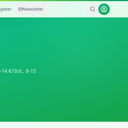
tgeber
Newsletter
–
14
€/Std.,
8-15