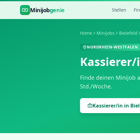
Zum Hauptinhalt springen
Minijob
genie
Stellen
Fi
Home
Minijobs
Bielefeld
NORDRHEIN-WESTFALEN
Kassierer/
Finde deinen Minijob 
Std./Woche
.
Kassierer/in
in
Biel