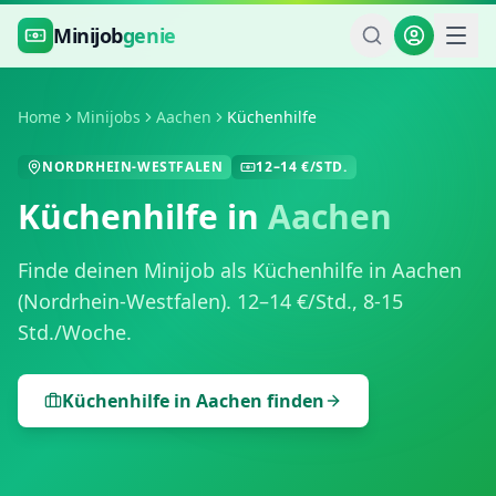
Zum Hauptinhalt springen
Minijob
genie
Home
Minijobs
Aachen
Küchenhilfe
NORDRHEIN-WESTFALEN
12
–
14
€/STD.
Küchenhilfe
in
Aachen
Finde deinen Minijob als
Küchenhilfe
in
Aachen
(
Nordrhein-Westfalen
).
12
–
14
€/Std.,
8-15
Std./Woche
.
Küchenhilfe
in
Aachen
finden