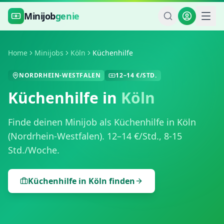
Zum Hauptinhalt springen
Minijob
genie
Home
Minijobs
Köln
Küchenhilfe
NORDRHEIN-WESTFALEN
12
–
14
€/STD.
Küchenhilfe
in
Köln
Finde deinen Minijob als
Küchenhilfe
in
Köln
(
Nordrhein-Westfalen
).
12
–
14
€/Std.,
8-15
Std./Woche
.
Küchenhilfe
in
Köln
finden