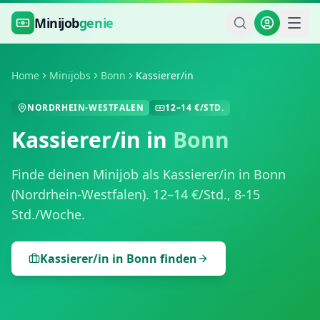
Zum Hauptinhalt springen
Minijob
genie
Home
Minijobs
Bonn
Kassierer/in
NORDRHEIN-WESTFALEN
12
–
14
€/STD.
Kassierer/in
in
Bonn
Finde deinen Minijob als
Kassierer/in
in
Bonn
(
Nordrhein-Westfalen
).
12
–
14
€/Std.,
8-15
Std./Woche
.
Kassierer/in
in
Bonn
finden