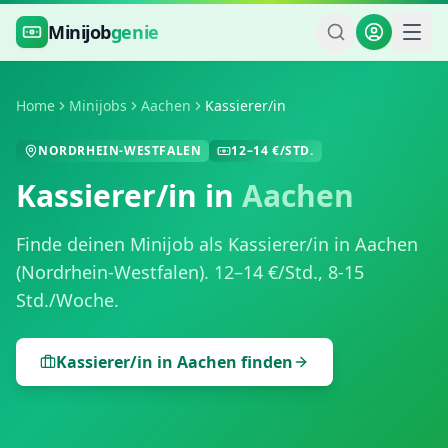
Zum Hauptinhalt springen
Minijob
genie
Home
Minijobs
Aachen
Kassierer/in
NORDRHEIN-WESTFALEN
12
–
14
€/STD.
Kassierer/in
in
Aachen
Finde deinen Minijob als
Kassierer/in
in
Aachen
(
Nordrhein-Westfalen
).
12
–
14
€/Std.,
8-15
Std./Woche
.
Kassierer/in
in
Aachen
finden