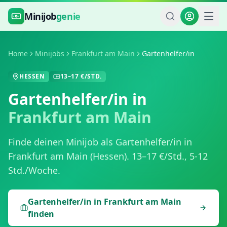
Zum Hauptinhalt springen
Minijob
genie
Home
Minijobs
Frankfurt am Main
Gartenhelfer/in
HESSEN
13
–
17
€/STD.
Gartenhelfer/in
in
Frankfurt am Main
Finde deinen Minijob als
Gartenhelfer/in
in
Frankfurt am Main
(
Hessen
).
13
–
17
€/Std.,
5-12
Std./Woche
.
Gartenhelfer/in
in
Frankfurt am Main
finden