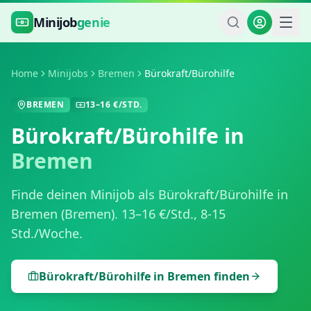
Zum Hauptinhalt springen
Minijob
genie
Home
Minijobs
Bremen
Bürokraft/Bürohilfe
BREMEN
13
–
16
€/STD.
Bürokraft/Bürohilfe
in
Bremen
Finde deinen Minijob als
Bürokraft/Bürohilfe
in
Bremen
(
Bremen
).
13
–
16
€/Std.,
8-15
Std./Woche
.
Bürokraft/Bürohilfe
in
Bremen
finden