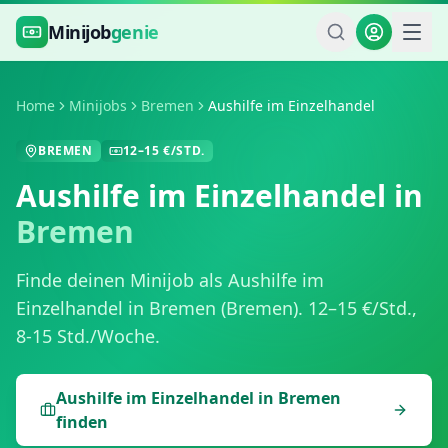
Zum Hauptinhalt springen
Minijob
genie
Home
Minijobs
Bremen
Aushilfe im Einzelhandel
BREMEN
12
–
15
€/STD.
Aushilfe im Einzelhandel
in
Bremen
Finde deinen Minijob als
Aushilfe im
Einzelhandel
in
Bremen
(
Bremen
).
12
–
15
€/Std.,
8-15 Std./Woche
.
Aushilfe im Einzelhandel
in
Bremen
finden