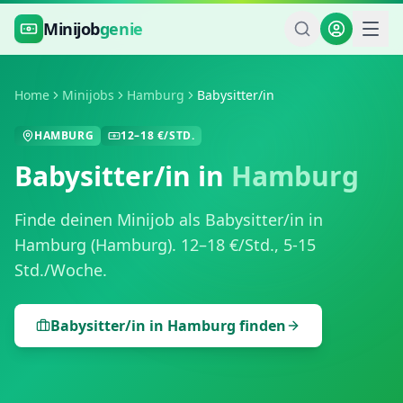
Zum Hauptinhalt springen
Minijob
genie
Home
Minijobs
Hamburg
Babysitter/in
HAMBURG
12
–
18
€/STD.
Babysitter/in
in
Hamburg
Finde deinen Minijob als
Babysitter/in
in
Hamburg
(
Hamburg
).
12
–
18
€/Std.,
5-15
Std./Woche
.
Babysitter/in
in
Hamburg
finden