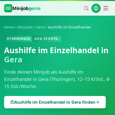
Zum Hauptinhalt springen
Minijob
genie
Home
Minijobs
Gera
Aushilfe im Einzelhandel
THÜRINGEN
12
–
15
€/STD.
Aushilfe im Einzelhandel
in
Gera
Finde deinen Minijob als
Aushilfe im
Einzelhandel
in
Gera
(
Thüringen
).
12
–
15
€/Std.,
8-
15 Std./Woche
.
Aushilfe im Einzelhandel
in
Gera
finden