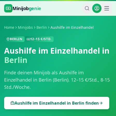
Zum Hauptinhalt springen
Minijob
genie
Home
Minijobs
Berlin
Aushilfe im Einzelhandel
BERLIN
12
–
15
€/STD.
Aushilfe im Einzelhandel
in
Berlin
Finde deinen Minijob als
Aushilfe im
Einzelhandel
in
Berlin
(
Berlin
).
12
–
15
€/Std.,
8-15
Std./Woche
.
Aushilfe im Einzelhandel
in
Berlin
finden