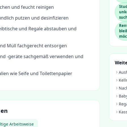
chen und feucht reinigen
Stud
unk
ndlich putzen und desinfizieren
suc
Rent
eibtische und Regale abstauben und
ble
möc
und Müll fachgerecht entsorgen
und -geräte sachgemäß verwenden und
Weite
Aush
ien wie Seife und Toilettenpapier
Kell
Nach
Baby
Rega
gen
Kass
tige Arbeitsweise