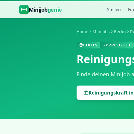
Zum Hauptinhalt springen
Minijob
genie
Stellen
Fi
Home
Minijobs
Berlin
R
BERLIN
12
–
15
€/STD.
Reinigung
Finde deinen Minijob 
Reinigungskraft
i