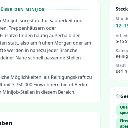
Steck
ÜBER DEN MINIJOB
Stund
m Minijob sorgst du für Sauberkeit und
12
–
1
axen, Treppenhäusern oder
 Einsätze finden häufig außerhalb der
Arbeit
5-15 
iten statt, also am frühen Morgen oder am
fte werden in nahezu jeder Branche
Kateg
Reini
 deiner Nähe schnell passende Stellen
Stadt
Berlin
eiche Möglichkeiten, als
Reinigungskraft
zu
t mit 3.750.000 Einwohnern bietet Berlin
 Minijob-Stellen in diesem Bereich.
Gee
Que
spez
Elte
aben
abe