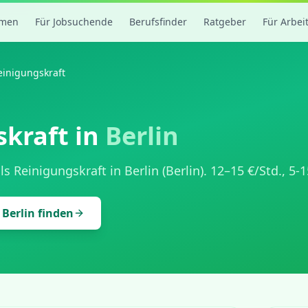
rmen
Für Jobsuchende
Berufsfinder
Ratgeber
Für Arbei
einigungskraft
skraft
in
Berlin
als
Reinigungskraft
in
Berlin
(
Berlin
).
12
–
15
€/Std.,
5-1
n
Berlin
finden