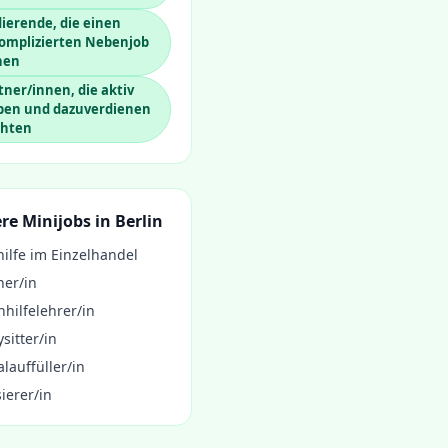
ierende, die einen
omplizierten Nebenjob
hen
ner/innen, die aktiv
iben und dazuverdienen
hten
re Minijobs in
Berlin
ilfe im Einzelhandel
ner/in
hilfelehrer/in
sitter/in
lauffüller/in
ierer/in