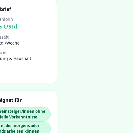
brief
enlohn
5
€/Std.
szeit
Std./Woche
orie
gung & Haushalt
ignet für
reinsteiger/innen ohne
ielle Vorkenntnisse
rn, die morgens oder
nds arbeiten können