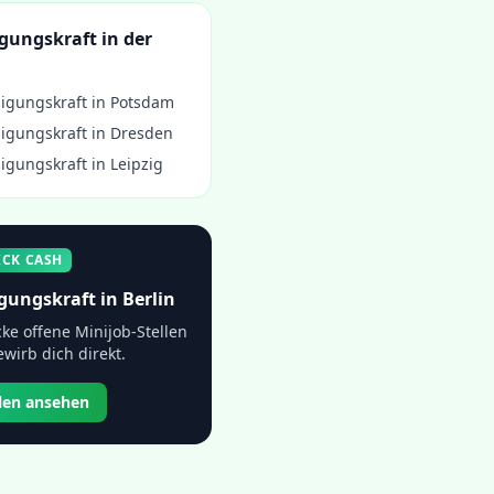
igungskraft
in der
igungskraft
in
Potsdam
igungskraft
in
Dresden
igungskraft
in
Leipzig
ICK CASH
gungskraft
in
Berlin
ke offene Minijob-Stellen
wirb dich direkt.
llen ansehen