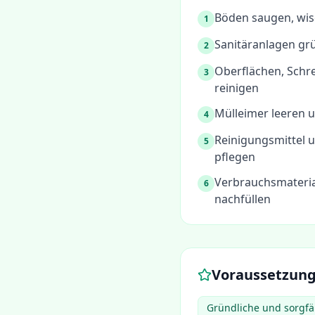
Böden saugen, wis
1
Sanitäranlagen grü
2
Oberflächen, Schr
3
reinigen
Mülleimer leeren 
4
Reinigungsmittel 
5
pflegen
Verbrauchsmaterial
6
nachfüllen
Voraussetzun
Gründliche und sorgfäl