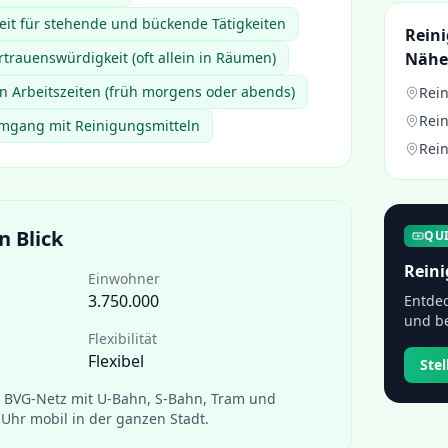
eit für stehende und bückende Tätigkeiten
Rein
rtrauenswürdigkeit (oft allein in Räumen)
Nähe
len Arbeitszeiten (früh morgens oder abends)
Rein
Rein
mgang mit Reinigungsmitteln
Rein
n Blick
QU
Reini
Einwohner
3.750.000
Entdec
und be
Flexibilität
Flexibel
Ste
s BVG-Netz mit U-Bahn, S-Bahn, Tram und
Uhr mobil in der ganzen Stadt.