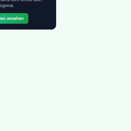
bgenie.
llen ansehen