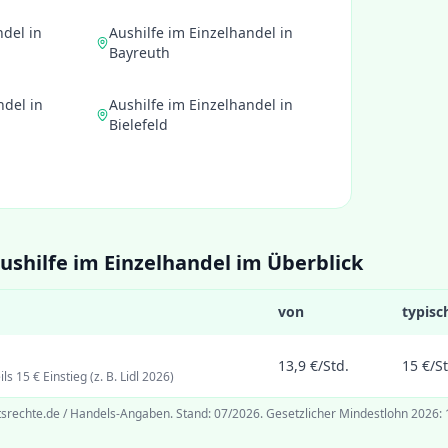
ndel
in
Aushilfe im Einzelhandel
in
Bayreuth
ndel
in
Aushilfe im Einzelhandel
in
Bielefeld
ushilfe im Einzelhandel im Überblick
von
typisc
13,9 €/Std.
15 €/St
s 15 € Einstieg (z. B. Lidl 2026)
tsrechte.de / Handels-Angaben
. Stand:
07/2026
.
Gesetzlicher Mindestlohn 2026: 