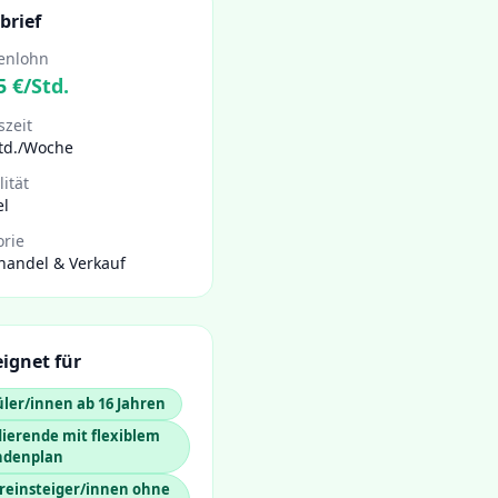
brief
enlohn
5
€/Std.
szeit
Std./Woche
lität
el
orie
handel & Verkauf
ignet für
ler/innen ab 16 Jahren
ierende mit flexiblem
ndenplan
reinsteiger/innen ohne